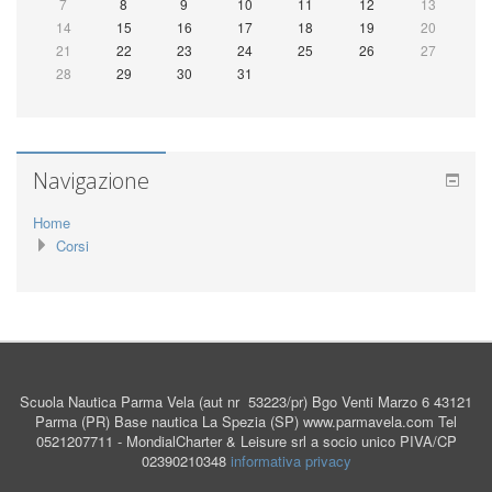
7
8
9
10
11
12
13
14
15
16
17
18
19
20
21
22
23
24
25
26
27
28
29
30
31
Navigazione
Home
Corsi
Scuola Nautica Parma Vela (aut nr 53223/pr) Bgo Venti Marzo 6 43121
Parma (PR)
Base nautica La Spezia (SP)
www.parmavela.com Tel
0521207711 - MondialCharter & Leisure srl a socio unico PIVA/CP
02390210348
informativa privacy