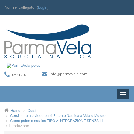
Non sei collegato. (
Login
)
info@parmavela.com
0521207711
Toggle
naviga
I NOSTRI CORSI
Home
Corsi
Corsi in aula e video corsi Patente Nautica a Vela e Motore
ITALIANO (IT)
Corso patente nautica TIPO A INTEGRAZIONE SENZA LI...
Introduzione