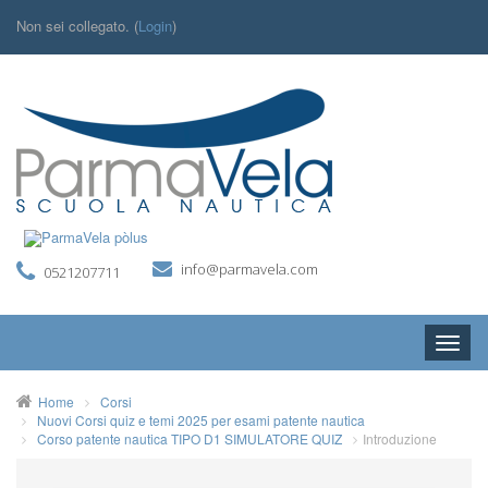
Non sei collegato. (
Login
)
info@parmavela.com
0521207711
Toggle
naviga
I NOSTRI CORSI
Home
Corsi
Nuovi Corsi quiz e temi 2025 per esami patente nautica
ITALIANO (IT)
Corso patente nautica TIPO D1 SIMULATORE QUIZ
Introduzione