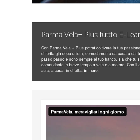
PARMA VELA PLUS CORSI IN DIRETT
Parma vela plus
Parma Vela+ Plus tuttto E-Lea
Con Parma Vela + Plus potrai coltivare la tua passione
differita già dopo un'ora, comodamente da casa o dal tu
passo passo e sono sempre al tuo fianco, sia che tu sia
comandante in breve tempo a vela e a motore. Con il 
aula, a casa, in diretta, in mare.