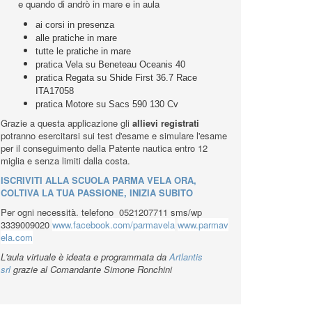
alle simulazioni, esami test in aula virtuale
alle video lezioni 24 ore su 24 come se fossi in
aula
alle classi whatsaspp, confronti e documenti
ai manuali per il carteggio, compendi e prontuari
prenotazione esame entro 12 mg e integrazione
s/l
e quando di andrò in mare e in aula
ai corsi in presenza
alle pratiche in mare
tutte le pratiche in mare
pratica Vela su Beneteau Oceanis 40
pratica Regata su Shide First 36.7 Race
ITA17058
pratica Motore su Sacs 590 130 Cv
Grazie a questa applicazione gli
allievi registrati
potranno esercitarsi sui test d'esame e simulare l'esame
per il conseguimento della Patente nautica entro 12
miglia e senza limiti dalla costa.
ISCRIVITI ALLA SCUOLA PARMA VELA ORA,
COLTIVA LA TUA PASSIONE, INIZIA SUBITO
Per ogni necessità. telefono 0521207711 sms/wp