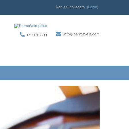
Non sei collegato. (
Login
)
info@parmavela.com
0521207711