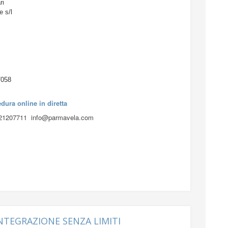
 scolastico:
a, seminari e letture
n aula
ri
e s/l
7058
cedura online in dirett
a
0521207711 info@parmavela.com