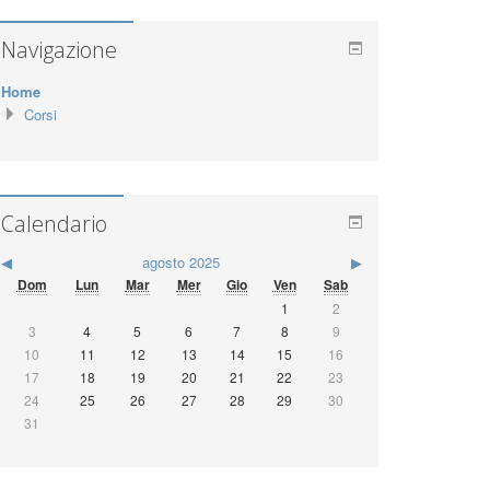
3339009020
www.facebook.com/parmavela
www.parmav
ela.com
L'aula virtuale è ideata e programmata da
Artlantis
srl
grazie al Comandante Simone Ronchini
Navigazione
Home
Corsi
Calendario
◀
agosto 2025
▶
Dom
Lun
Mar
Mer
Gio
Ven
Sab
1
2
3
4
5
6
7
8
9