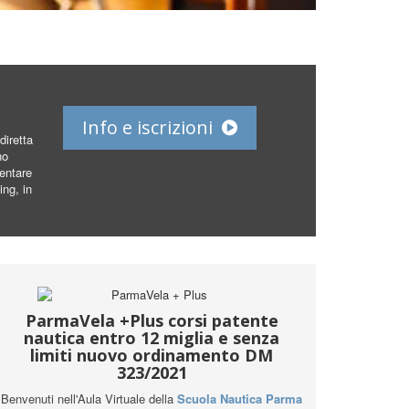
Info e iscrizioni
diretta
no
ventare
ng, in