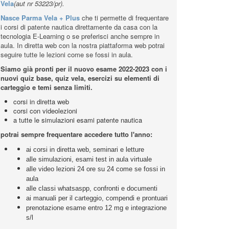
ParmaVela +Plus corsi patente
nautica entro 12 miglia e senza
limiti nuovo ordinamento DM
323/2021
Benvenuti nell'Aula Virtuale della
Scuola Nautica Parma
Vela
(aut nr 53223/pr).
Nasce Parma Vela + Plus
che ti permette di frequentare
i corsi di patente nautica direttamente da casa con la
tecnologia E-Learning o se preferisci anche sempre in
aula. In diretta web con la nostra piattaforma web potrai
seguire tutte le lezioni come se fossi in aula.
Siamo già pronti per il nuovo esame 2022-2023 con i
nuovi quiz base, quiz vela, esercizi su elementi di
carteggio e temi senza limiti.
corsi in diretta web
corsi con videolezioni
a tutte le simulazioni esami patente nautica
potrai sempre frequentare accedere tutto l'anno:
ai corsi in diretta web, seminari e letture