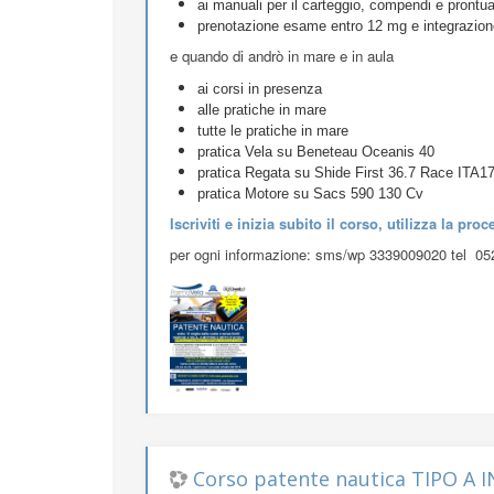
comodamente da casa o dal tuo studio.
potrai sempre frequentare accedere tutto l'anno
ai corsi in diretta web oppure in diretta differit
alle simulazioni, esami test in aula virtuale
alle video lezioni 24 ore su 24 come se fossi i
alle classi whatsaspp, confronti e documenti
ai manuali per il carteggio, compendi e prontua
prenotazione esame entro 12 mg e integrazion
e quando di andrò in mare e in aula
ai corsi in presenza
alle pratiche in mare
tutte le pratiche in mare
pratica Vela su Beneteau Oceanis 40
pratica Regata su Shide First 36.7 Race ITA1
pratica Motore su Sacs 590 130 Cv
Iscriviti e inizia subito il corso, utilizza la pro
per ogni informazione: sms/wp 3339009020 tel 